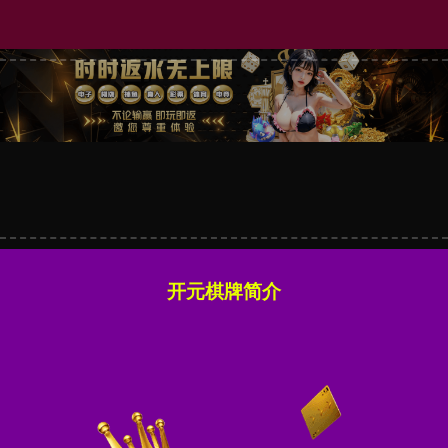
开元棋牌简介