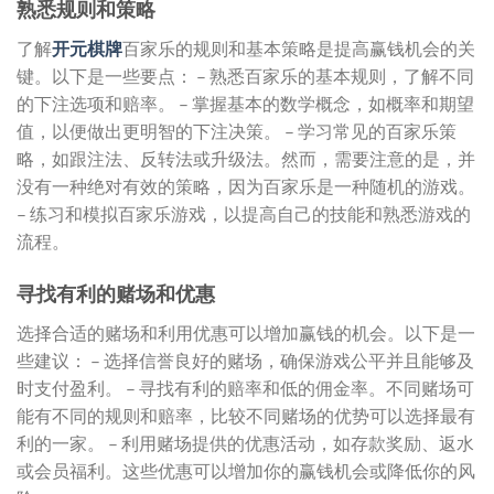
熟悉规则和策略
了解
开元棋牌
百家乐的规则和基本策略是提高赢钱机会的关
键。以下是一些要点： – 熟悉百家乐的基本规则，了解不同
的下注选项和赔率。 – 掌握基本的数学概念，如概率和期望
值，以便做出更明智的下注决策。 – 学习常见的百家乐策
略，如跟注法、反转法或升级法。然而，需要注意的是，并
没有一种绝对有效的策略，因为百家乐是一种随机的游戏。
– 练习和模拟百家乐游戏，以提高自己的技能和熟悉游戏的
流程。
寻找有利的赌场和优惠
选择合适的赌场和利用优惠可以增加赢钱的机会。以下是一
些建议： – 选择信誉良好的赌场，确保游戏公平并且能够及
时支付盈利。 – 寻找有利的赔率和低的佣金率。不同赌场可
能有不同的规则和赔率，比较不同赌场的优势可以选择最有
利的一家。 – 利用赌场提供的优惠活动，如存款奖励、返水
或会员福利。这些优惠可以增加你的赢钱机会或降低你的风