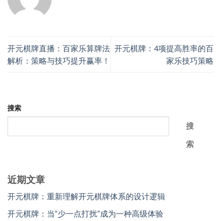
开元棋牌直播：百家乐算牌法
开元棋牌：4项提高胜率的百
解析：策略与技巧提升赢率！
家乐技巧策略
搜索
搜
索
近期文章
开元棋牌：重新理解开元棋牌体系的设计逻辑
开元棋牌：当“少一点打扰”成为一种高级体验