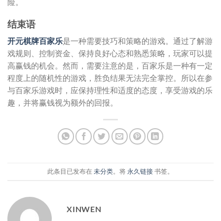
险。
结束语
开元棋牌百家乐
是一种需要技巧和策略的游戏。通过了解游
戏规则、控制资金、保持良好心态和熟悉策略，玩家可以提
高赢钱的机会。然而，需要注意的是，百家乐是一种有一定
程度上的随机性的游戏，胜负结果无法完全掌控。所以在参
与百家乐游戏时，应保持理性和适度的态度，享受游戏的乐
趣，并将赢钱视为额外的回报。
此条目已发布在
未分类
。将
永久链接
书签。
XINWEN