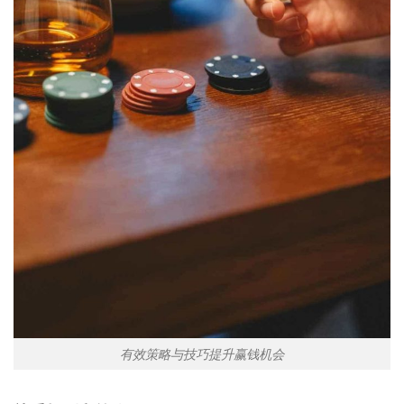
有效策略与技巧提升赢钱机会