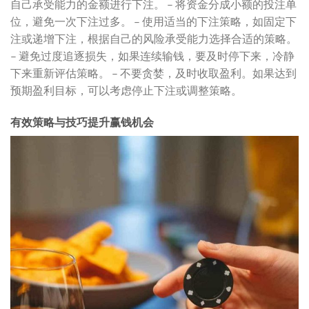
自己承受能力的金额进行下注。 – 将资金分成小额的投注单
位，避免一次下注过多。 – 使用适当的下注策略，如固定下
注或递增下注，根据自己的风险承受能力选择合适的策略。
– 避免过度追逐损失，如果连续输钱，要及时停下来，冷静
下来重新评估策略。 – 不要贪婪，及时收取盈利。如果达到
预期盈利目标，可以考虑停止下注或调整策略。
有效策略与技巧提升赢钱机会