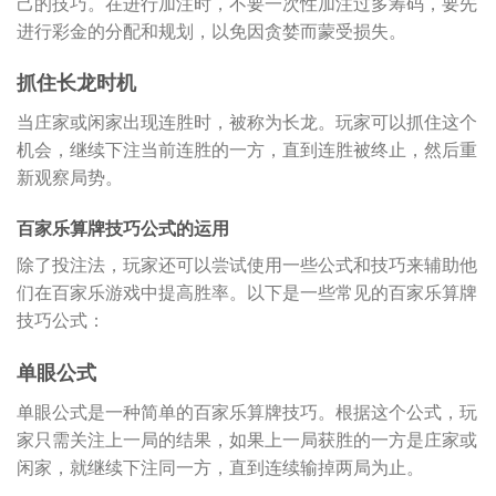
己的技巧。在进行加注时，不要一次性加注过多筹码，要先
进行彩金的分配和规划，以免因贪婪而蒙受损失。
抓住长龙时机
当庄家或闲家出现连胜时，被称为长龙。玩家可以抓住这个
机会，继续下注当前连胜的一方，直到连胜被终止，然后重
新观察局势。
百家乐算牌技巧公式的运用
除了投注法，玩家还可以尝试使用一些公式和技巧来辅助他
们在百家乐游戏中提高胜率。以下是一些常见的百家乐算牌
技巧公式：
单眼公式
单眼公式是一种简单的百家乐算牌技巧。根据这个公式，玩
家只需关注上一局的结果，如果上一局获胜的一方是庄家或
闲家，就继续下注同一方，直到连续输掉两局为止。