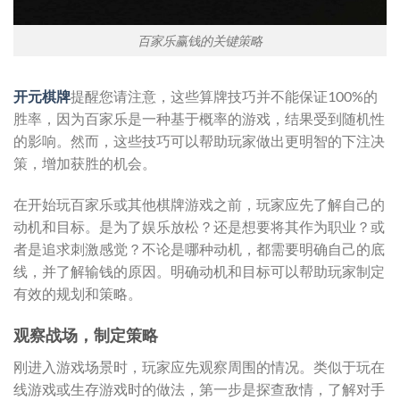
百家乐赢钱的关键策略
开元棋牌
提醒您请注意，这些算牌技巧并不能保证100%的
胜率，因为百家乐是一种基于概率的游戏，结果受到随机性
的影响。然而，这些技巧可以帮助玩家做出更明智的下注决
策，增加获胜的机会。
在开始玩百家乐或其他棋牌游戏之前，玩家应先了解自己的
动机和目标。是为了娱乐放松？还是想要将其作为职业？或
者是追求刺激感觉？不论是哪种动机，都需要明确自己的底
线，并了解输钱的原因。明确动机和目标可以帮助玩家制定
有效的规划和策略。
观察战场，制定策略
刚进入游戏场景时，玩家应先观察周围的情况。类似于玩在
线游戏或生存游戏时的做法，第一步是探查敌情，了解对手