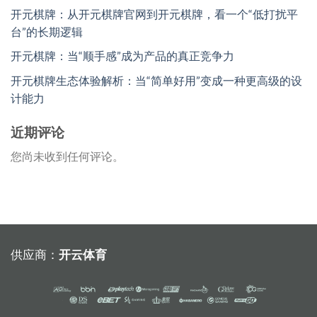
开元棋牌：从开元棋牌官网到开元棋牌，看一个“低打扰平
台”的长期逻辑
开元棋牌：当“顺手感”成为产品的真正竞争力
开元棋牌生态体验解析：当“简单好用”变成一种更高级的设
计能力
近期评论
您尚未收到任何评论。
供应商：
开云体育